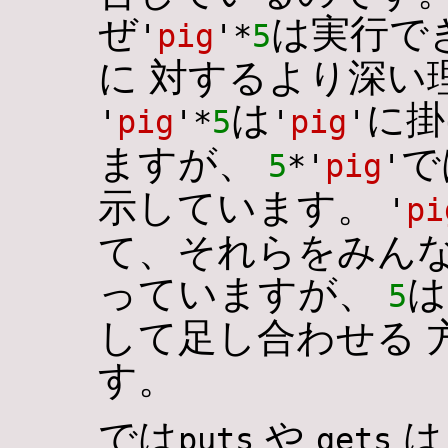
ぜ
は実行で
'
pig
'*
5
に 対するより深い
は
に掛
'
pig
'*
5
'
pig
'
ますが、
で
5
*'
pig
'
示しています。
'
pi
て、それらをみんな
っていますが、
は
5
して足し合わせる 
す。
では
や
は
puts
gets