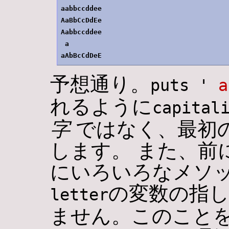
aabbccddee

AaBbCcDdEe

Aabbccddee

 a

予想通り。
puts '
 a
れるように
capital
字
ではなく、最初
します。 また、前
にいろいろなメソ
の変数の指し
letter
ません。このこと