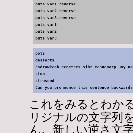
puts var1.reverse

puts var2.reverse

puts var3.reverse

puts var1

puts var2

puts var3
pots

desserts

?sdrawkcab ecnetnes siht ecnuonorp uoy naC
stop

stressed

これをみるとわか
リジナルの文字列を
ん。新しい逆さ文