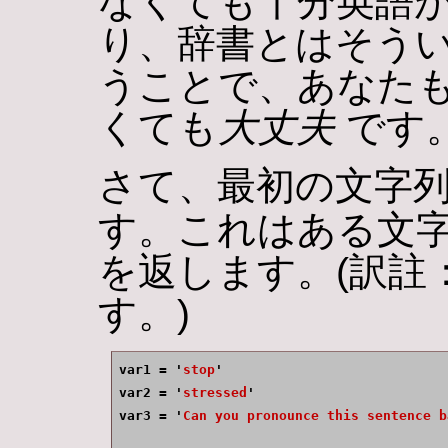
なくても十分英語が
り、辞書とはそうい
うことで、あなた
くても
大丈夫
です
さて、最初の文字
す。これはある文字
を返します。(訳註：
す。)
var1 = '
stop
'

var2 = '
stressed
'

var3 = '
Can you pronounce this sentence b