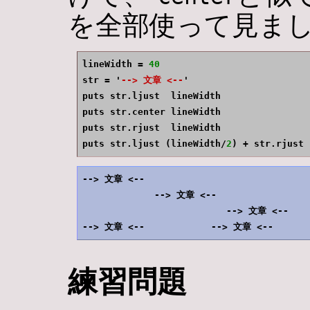
を全部使って見ま
lineWidth = 
40
str = '
--> 文章 <--
'

puts str.ljust  lineWidth

puts str.center lineWidth

puts str.rjust  lineWidth

puts str.ljust (lineWidth/
2
) + str.rjust 
--> 文章 <--                          

             --> 文章 <--             

                          --> 文章 <--

練習問題