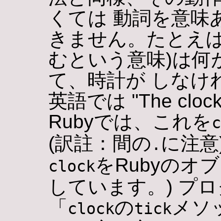
くては 動詞を意味
きません。たとえば't
むという意味)は何
て、時計が しなけ
英語では "The cloc
Rubyでは、これを
c
(訳註：間の
に注意
.
をRubyのオ
clock
しています。) プ
「
の
メソ
clock
tick