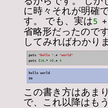
るからです。 しか
に時々それが明確
す。 でも、実は
5
 +
省略形だったのです
してみればわかり
puts '
hello 
'.+ '
world
'

puts (
10
.* 
9
).+ 
9
hello world

この書き方はあま
で、これ以降はも