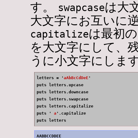
す。
は大
swapcase
大文字にお互いに逆
は最初の
capitalize
を大文字にして、
うに小文字にしま
letters = '
aAbBcCdDeE
'

puts letters.upcase

puts letters.downcase

puts letters.swapcase

puts letters.capitalize

puts '
 a
'.capitalize

puts letters
AABBCCDDEE
