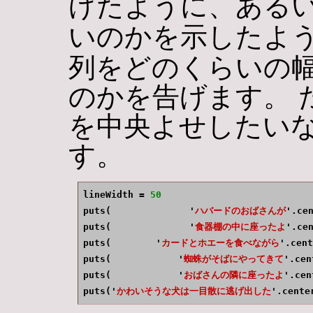
げたように、ある
いのかを示したよ
列をどのくらいの
のかを告げます。 
を中央よせしたい
す。
lineWidth = 
50
puts(              '
ハバードのおばさんが
'.cen
puts(              '
食器棚の中に座ったよ
'.cen
puts(        '
カードとホエーを食べながら
'.cent
puts(            '
蜘蛛がそばにやってきて
'.cen
puts(            '
おばさんの隣に座ったよ
'.cen
puts('
かわいそうな犬は一目散に逃げ出した
'.cente