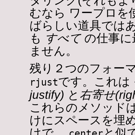
タリング(それもよ
むなら ワープロを
ばらしい道具では
も
すべて
の仕事に
ません。
残り２つのフォー
です。これは
rjust
justify)
と
右寄せ(right
これらのメソッド
けにスペースを埋
けで、
と似
center