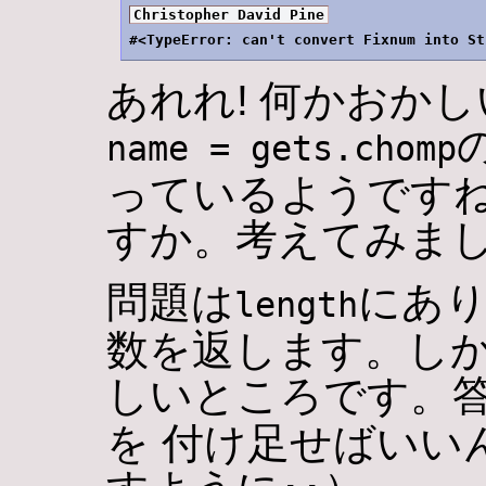
Christopher David Pine
あれれ! 何かおか
name = gets.chomp
っているようですね
すか。考えてみま
問題は
にあ
length
数を返します。しか
しいところです。
を 付け足せばいい