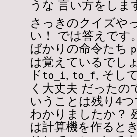
うな 言い方をしま
さっきのクイズや
い！ では答えです
ばかりの命令たち
p
は覚えているでしょ
ド
,
, そし
to_i
to_f
く大丈夫 だったの
いうことは残り4
わかりましたか？ 
は計算機を作ると