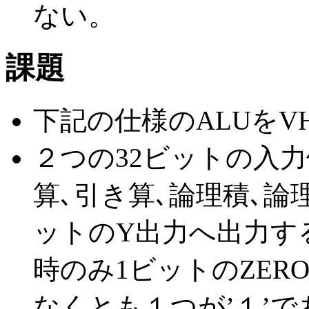
ない。
課題
下記の仕様のALUをV
２つの32ビットの入力
算､引き算､論理積､論
ットのY出力へ出力す
時のみ1ビットのZER
なくとも１つが’１’で