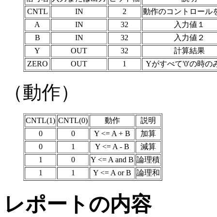
CNTL
IN
2
動作のコントロール
A
IN
32
入力値１
B
IN
32
入力値２
Y
OUT
32
計算結果
ZERO
OUT
1
Yがすべて'0'の時のみ
（動作）
CNTL(1)
CNTL(0)
動作
説明
0
0
Y <= A + B
加算
0
1
Y <= A - B
減算
1
0
Y <= A and B
論理積
1
1
Y <= A or B
論理和
レポートの内容