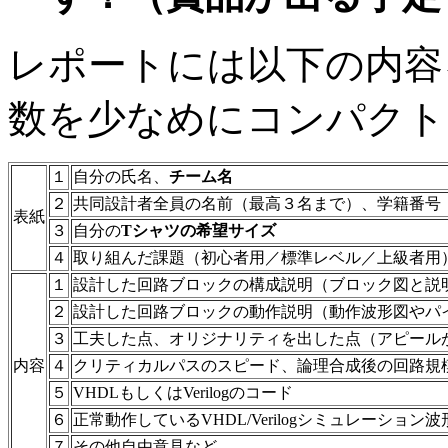
レポートには以下の内容
数を少なめにコンパクト
１
自分の氏名、
チーム名
２
共同設計者全員の名前（最高３名まで）、学籍番号
表紙
３
自分の
Tシャツの希望サイズ
４
取り組んだ課題（初心者用／標準レベル／上級者用
１
設計した回路ブロックの構成説明（ブロック図と説
２
設計した回路ブロックの動作説明（動作波形図やパ
３
工夫した点、オリジナリティを出した点（アピール
内容
４
クリティカルパスのスピード、論理合成後の回路規
５
VHDLもしくはVerilogのコード
６
正常動作しているVHDL/Verilogシミュレーション波
７
その他自由意見など