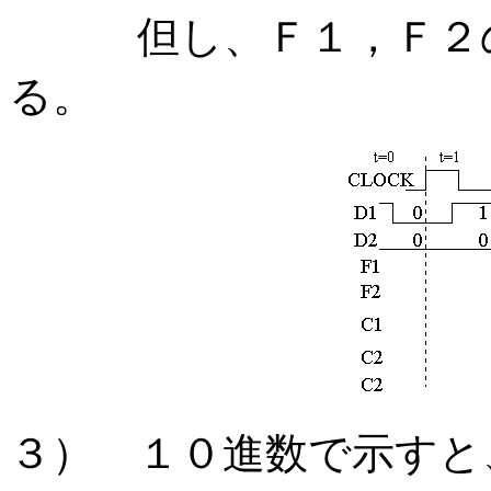
但し、Ｆ１，Ｆ２の初
る。
３） １０進数で示すと