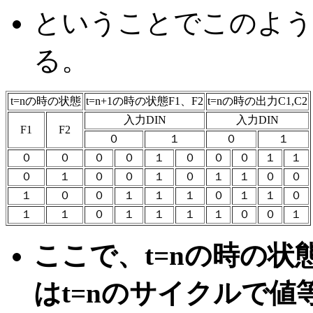
ということでこのよう
る。
t=nの時の状態
t=n+1の時の状態F1、F2
t=nの時の出力C1,C2
入力DIN
入力DIN
F1
F2
０
１
０
１
０
０
０
０
１
０
０
０
１
１
０
１
０
０
１
０
１
１
０
０
１
０
０
１
１
１
０
１
１
０
１
１
０
１
１
１
１
０
０
１
ここで、t=nの時の状
はt=nのサイクルで