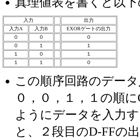
真理値表を書くと以下
入力
出力
入力A
入力B
EXORゲートの出力
０
０
０
０
１
１
１
０
１
１
１
０
この順序回路のデータ
０，０，１，１の順に
ようにデータを入力する
と、２段目のD-FFの