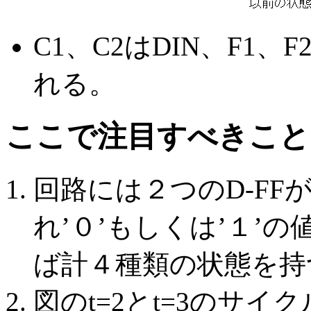
C1、C2はDIN、F1
れる。
ここで注目すべきこと
回路には２つのD-FF
れ’０’もしくは’１’
ば計４種類の状態を持
図のt=2とt=3のサ