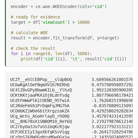
encoder
=
ce
.
woe
.
WOEEncoder
(
cols
=
'cid'
)
# ready for evidence
target
=
df
[
'viewCount'
]
>
10000
# calculate WOE
result
=
encoder
.
fit_transform
(
df
,
y
=
target
)
# check the result
for
i
in
range
(
0
,
len
(
df
),
5000
):
print
(
df
[
'cid'
][
i
],
'
\t
'
,
result
[
'cid'
][
i
])
UCZf__ehlCEBPop___sldpBUQ 	 3.6095662610015764

UC6wKgAlOeFNqmXV167KERhQ 	 0.4757909580572925

UC4lZ8vGPy8bwmKILb__YlhzQ 	 1.9921283059003998

UCKtKKtjaaPKA1Oj8Ldnfsdg 	 1.807796698178421

UCdtFmWwPlKiCOEND_95fwiA 	 -1.76268251990698

UC2RdeFmVA1PrDqmFqJMG7hA 	 -0.8357080911509357

UCO06KZjWOe6b1tXrgzzakZA 	 0.42925802928263423

UCg_Wchs_AGoHrlayD_rhO0Q 	 3.4570742314135954

UC__8H678xX1SNBOM10_ReY6Q 	 2.2192798786121486

UC2rbyOa3Jo7vGSibqKcRjqw 	 3.022177923131213

UCPJOCEIyI3gxXbTqKSsViqg 	 -0.2641732825478688

UCrOnS768WQGgNzvM0wOGa1w 	 -2.1435507408557353
