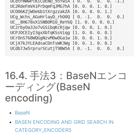
UCdtFmWwPlKiCOEND_95fwiA [ 0.  0.  0.  0. -1.]

UC2RdeFmVA1PrDqmFqJMG7hA [0. 0. 0. 1. 0.]

UCO06KZjWOe6b1tXrgzzakZA [0. 0. 0. 0. 1.]

UCg_Wchs_AGoHrlayD_rhO0Q [ 0. -1.  0.  0.  0.]

UC__8H678xX1SNBOM10_ReY6Q [1. 0. 0. 0. 0.]

UC2rbyOa3Jo7vGSibqKcRjqw [0. 0. 0. 1. 0.]

UCPJOCEIyI3gxXbTqKSsViqg [1. 0. 0. 0. 0.]

UCrOnS768WQGgNzvM0wOGa1w [0. 0. 0. 1. 0.]

UCjX7kJYLEAdsaCDnTsWK3Wg [0. 0. 1. 0. 0.]

16.4.
手法3：BaseNエンコ
ーディング(BaseN
encoding)
BaseN
BASEN ENCODING AND GRID SEARCH IN
CATEGORY_ENCODERS