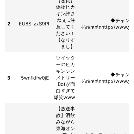
【悪質】
偽物ヒカ
キン許さ
ねぇ…注
◆チャン
2
EU8S-zxS9PI
意してく
↓\n\n\n\nhttp://www.yo
ださい！
【なりす
まし】
ツイッタ
ーのヒカ
キンシン
◆チャン
メトリー
3
5wnfkIfw0jE
↓\n\n\n\nhttp://www.yo
Botが面
白すぎて
爆笑www
【放送事
故】酒飲
みながら
東海オン