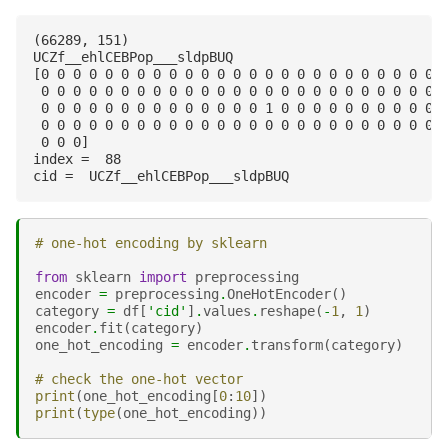
(66289, 151)

UCZf__ehlCEBPop___sldpBUQ

[0 0 0 0 0 0 0 0 0 0 0 0 0 0 0 0 0 0 0 0 0 0 0 0 0 0
 0 0 0 0 0 0 0 0 0 0 0 0 0 0 0 0 0 0 0 0 0 0 0 0 0 0
 0 0 0 0 0 0 0 0 0 0 0 0 0 0 1 0 0 0 0 0 0 0 0 0 0 0
 0 0 0 0 0 0 0 0 0 0 0 0 0 0 0 0 0 0 0 0 0 0 0 0 0 0
 0 0 0]

index =  88

# one-hot encoding by sklearn
from
sklearn
import
preprocessing
encoder
=
preprocessing
.
OneHotEncoder
()
category
=
df
[
'cid'
]
.
values
.
reshape
(
-
1
,
1
)
encoder
.
fit
(
category
)
one_hot_encoding
=
encoder
.
transform
(
category
)
# check the one-hot vector
print
(
one_hot_encoding
[
0
:
10
])
print
(
type
(
one_hot_encoding
))