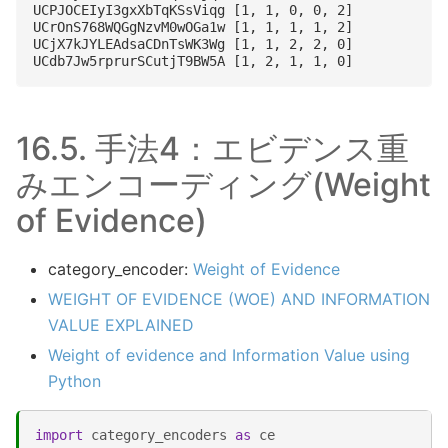
UCPJOCEIyI3gxXbTqKSsViqg [1, 1, 0, 0, 2]

UCrOnS768WQGgNzvM0wOGa1w [1, 1, 1, 1, 2]

UCjX7kJYLEAdsaCDnTsWK3Wg [1, 1, 2, 2, 0]

16.5.
手法4：エビデンス重
みエンコーディング(Weight
of Evidence)
category_encoder:
Weight of Evidence
WEIGHT OF EVIDENCE (WOE) AND INFORMATION
VALUE EXPLAINED
Weight of evidence and Information Value using
Python
import
category_encoders
as
ce