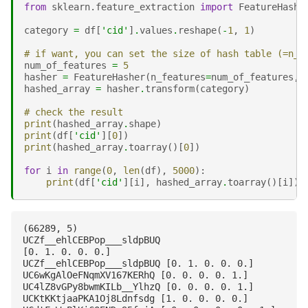
from
sklearn.feature_extraction
import
FeatureHashe
category
=
df
[
'cid'
]
.
values
.
reshape
(
-
1
,
1
)
# if want, you can set the size of hash table (=n_f
num_of_features
=
5
hasher
=
FeatureHasher
(
n_features
=
num_of_features
,
hashed_array
=
hasher
.
transform
(
category
)
# check the result
print
(
hashed_array
.
shape
)
print
(
df
[
'cid'
][
0
])
print
(
hashed_array
.
toarray
()[
0
])
for
i
in
range
(
0
,
len
(
df
),
5000
):
print
(
df
[
'cid'
][
i
],
hashed_array
.
toarray
()[
i
])
(66289, 5)

UCZf__ehlCEBPop___sldpBUQ

[0. 1. 0. 0. 0.]

UCZf__ehlCEBPop___sldpBUQ [0. 1. 0. 0. 0.]

UC6wKgAlOeFNqmXV167KERhQ [0. 0. 0. 0. 1.]

UC4lZ8vGPy8bwmKILb__YlhzQ [0. 0. 0. 0. 1.]

UCKtKKtjaaPKA1Oj8Ldnfsdg [1. 0. 0. 0. 0.]
