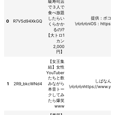
級寿司店
で３人で
食べ放題
提供：ポコ
したらい
0
R7V5d94XkGQ
\n\n\n\niOS：https://
くらかか
るの!?
【大トロ1
カン
2,000
円】
【女王集
結】女性
YouTuber
たちと飲
しばなん
みながら
1
2R9_bkcWNd4
\n\n\n\nhttps://www.yo
本音トー
クしてみ
たら爆笑
www