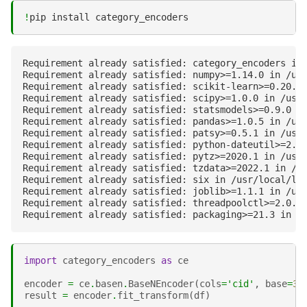
!
pip
install
Requirement already satisfied: category_encoders in 
Requirement already satisfied: numpy>=1.14.0 in /usr
Requirement already satisfied: scikit-learn>=0.20.0 
Requirement already satisfied: scipy>=1.0.0 in /usr/
Requirement already satisfied: statsmodels>=0.9.0 in
Requirement already satisfied: pandas>=1.0.5 in /usr
Requirement already satisfied: patsy>=0.5.1 in /usr/
Requirement already satisfied: python-dateutil>=2.8.
Requirement already satisfied: pytz>=2020.1 in /usr/
Requirement already satisfied: tzdata>=2022.1 in /us
Requirement already satisfied: six in /usr/local/lib
Requirement already satisfied: joblib>=1.1.1 in /usr
Requirement already satisfied: threadpoolctl>=2.0.0 
import
category_encoders
as
ce
encoder
=
ce
.
basen
.
BaseNEncoder
(
cols
=
'cid'
,
base
=
3
)
result
=
encoder
.
fit_transform
(
df
)