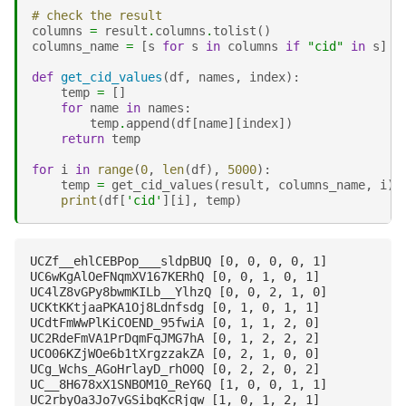
# check the result
columns
=
result
.
columns
.
tolist
()
columns_name
=
[
s
for
s
in
columns
if
"cid"
in
s
]
def
get_cid_values
(
df
,
names
,
index
):
temp
=
[]
for
name
in
names
:
temp
.
append
(
df
[
name
][
index
])
return
temp
for
i
in
range
(
0
,
len
(
df
),
5000
):
temp
=
get_cid_values
(
result
,
columns_name
,
i
)
print
(
df
[
'cid'
][
i
],
temp
)
UCZf__ehlCEBPop___sldpBUQ [0, 0, 0, 0, 1]

UC6wKgAlOeFNqmXV167KERhQ [0, 0, 1, 0, 1]

UC4lZ8vGPy8bwmKILb__YlhzQ [0, 0, 2, 1, 0]

UCKtKKtjaaPKA1Oj8Ldnfsdg [0, 1, 0, 1, 1]

UCdtFmWwPlKiCOEND_95fwiA [0, 1, 1, 2, 0]

UC2RdeFmVA1PrDqmFqJMG7hA [0, 1, 2, 2, 2]

UCO06KZjWOe6b1tXrgzzakZA [0, 2, 1, 0, 0]

UCg_Wchs_AGoHrlayD_rhO0Q [0, 2, 2, 0, 2]

UC__8H678xX1SNBOM10_ReY6Q [1, 0, 0, 1, 1]

UC2rbyOa3Jo7vGSibqKcRjqw [1, 0, 1, 2, 1]
