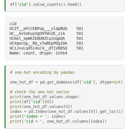
df
[
'cid'
]
.
value_counts
()
.
head
()
cid

UCZf__ehlCEBPop___sldpBUQ    501

UC__AsSnEuyVgO9TWvZE_ziA     501

UCmol_xpWkIbQU0ZCuinqpQA     501

UCXqocGp__RQ_sTw8EpPDg10A    501

UCiJvvLq45i4sC4__dTiV88SQ    501

# one-hot encoding by pandas
one_hot_df
=
pd
.
get_dummies
(
df
[
'cid'
],
dtype
=
int
)
# check the one-hot vector
print
(
one_hot_df
.
values
.
shape
)
print
(
df
[
'cid'
][
0
])
print
(
one_hot_df
.
values
[
0
])
index
=
pd
.
Index
(
one_hot_df
.
values
[
0
])
.
get_loc
(
1
)
print
(
'index = '
,
index
)
print
(
'cid = '
,
one_hot_df
.
columns
[
index
])