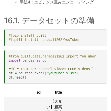
手法4：エビデンス重みエンコーディング
16.1.
データセットの準備
#!pip install quilt
#!quilt install haradai1262/YouTuber
#from quilt.data.haradai1262 import YouTuber
import
pandas
as
pd
#df = YouTuber.channel_videos.UUUM_videos()
df
=
pd
.
read_excel
(
"youtuber.xlsx"
)
df
.
head
()
id
title
【大食
い】超高