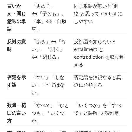
言いか
「男の子」
同じ単語が無いと“別
え・同じ
⇔「子ども」、
物”と思って neutral に
意味の単
「車」⇔「自動
しやすい
語
車」
反対の意
「ある」⇔「な
反対語を知らないと
味
い」、「開く」
entailment と
⇔「閉じる」
contradiction を取り違
える
否定を示
「ない」「しな
否定語を無視すると真
す語
い」「〜ではな
逆に分類する
い」
数量・範
「すべて」「ひと
「いくつか」を「すべ
囲の言い
つも」「いくつ
て」と誤解 → 誤判定
方
か」