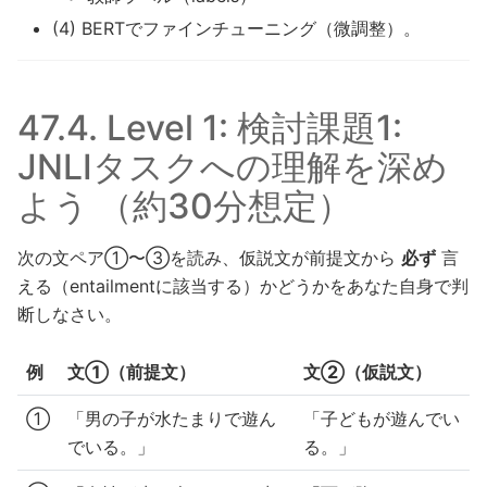
(4) BERTでファインチューニング（微調整）。
47.4.
Level 1: 検討課題1:
JNLIタスクへの理解を深め
よう （約30分想定）
次の文ペア①〜③を読み、仮説文が前提文から
必ず
言
える（entailmentに該当する）かどうかをあなた自身で判
断しなさい。
例
文①（前提文）
文②（仮説文）
①
「男の子が水たまりで遊ん
「子どもが遊んでい
でいる。」
る。」