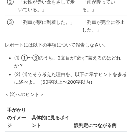
②
「女性が赤い傘をさして歩
「雨が降ってい
いている。」
る。」
③
「列車が駅に到着した。」
「列車が完全に停止
した。」
レポートには以下の事項について報告しなさい。
(1) ①〜③のうち、2文目が“必ず”言えるのはどれ
か？
(2) (1)でそう考えた理由を、以下に示すヒントを参考
に述べよ。（50字以上〜200字以内）
＜(2)へのヒント＞
手がかり
のイメー
具体的に見るポイ
ジ
ント
誤判定につながる例