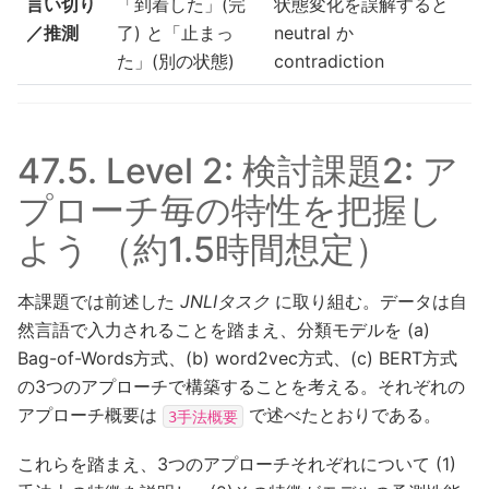
言い切り
「到着した」(完
状態変化を誤解すると
／推測
了) と「止まっ
neutral か
た」(別の状態)
contradiction
47.5.
Level 2: 検討課題2: ア
プローチ毎の特性を把握し
よう （約1.5時間想定）
本課題では前述した
JNLIタスク
に取り組む。データは自
然言語で入力されることを踏まえ、分類モデルを (a)
Bag-of-Words方式、(b) word2vec方式、(c) BERT方式
の3つのアプローチで構築することを考える。それぞれの
アプローチ概要は
で述べたとおりである。
3手法概要
これらを踏まえ、3つのアプローチそれぞれについて (1)