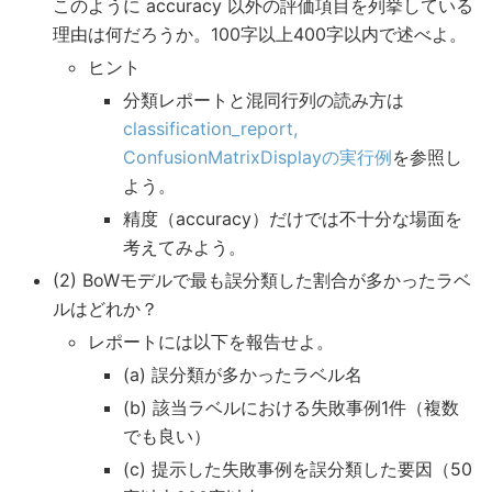
このように accuracy 以外の評価項目を列挙している
理由は何だろうか。100字以上400字以内で述べよ。
ヒント
分類レポートと混同行列の読み方は
classification_report,
ConfusionMatrixDisplayの実行例
を参照し
よう。
精度（accuracy）だけでは不十分な場面を
考えてみよう。
(2) BoWモデルで最も誤分類した割合が多かったラベ
ルはどれか？
レポートには以下を報告せよ。
(a) 誤分類が多かったラベル名
(b) 該当ラベルにおける失敗事例1件（複数
でも良い）
(c) 提示した失敗事例を誤分類した要因（50