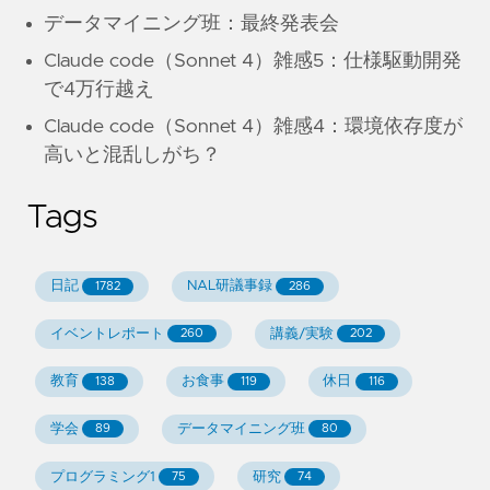
データマイニング班：最終発表会
Claude code（Sonnet 4）雑感5：仕様駆動開発
で4万行越え
Claude code（Sonnet 4）雑感4：環境依存度が
高いと混乱しがち？
Tags
日記
NAL研議事録
1782
286
イベントレポート
講義/実験
260
202
教育
お食事
休日
138
119
116
学会
データマイニング班
89
80
プログラミング1
研究
75
74