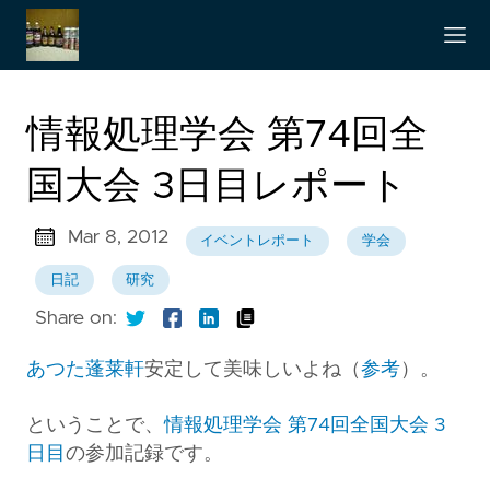
情報処理学会 第74回全
国大会 3日目レポート
Mar 8, 2012
イベントレポート
学会
日記
研究
Share on:
あつた蓬莱軒
安定して美味しいよね（
参考
）。
ということで、
情報処理学会 第74回全国大会 3
日目
の参加記録です。