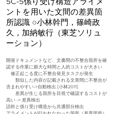
5C-5係り受け構造アライメ
ントを用いた文間の差異箇
所認識 ○小林幹門，篠崎政
久，加納敏行（東芝ソリュ
ーション）
開発ドキュメントなど、文書間の不整合箇所を確
認する作業に膨大な時間と人的コストが大きい
修正起こる度に不整合発見タスクが発生
類似した内容が記載される文章間に不整合が
含まれやすい->自動検出 [小林2011]
差異が生じる箇所を目視で確認するコストが
高い -> 差異検出
語幹と係り受け構造から共通部分検出
アライメントが行われなかった箇所（差異箇所）