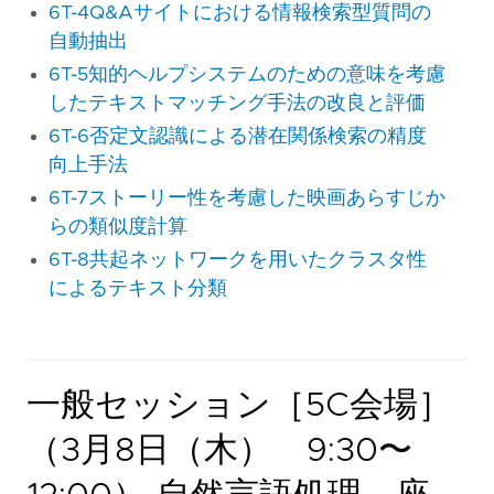
6T-4Q&Aサイトにおける情報検索型質問の
自動抽出
6T-5知的ヘルプシステムのための意味を考慮
したテキストマッチング手法の改良と評価
6T-6否定文認識による潜在関係検索の精度
向上手法
6T-7ストーリー性を考慮した映画あらすじか
らの類似度計算
6T-8共起ネットワークを用いたクラスタ性
によるテキスト分類
一般セッション［5C会場］
（3月8日（木） 9:30〜