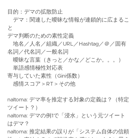
目的：デマの拡散防止
デマ：関連した曖昧な情報が連鎖的に広まるこ
と
デマ判断のための素性定義
地名／人名／組織／URL／Hashtag／＠／固有
名詞／代名詞／一般名詞
曖昧な言葉（きっと／かな／どこか。。。）
単語感情極性対応表
寄与していた素性（Gini係数）
感情スコア＞RT＞その他
naltoma: デマ率を推定する対象の定義は？（特定
ツイート？）
naltoma: デマの例1で「浸水」という元ツイート
はデマ？
naltoma: 推定結果の誤りが「システム自体の信頼