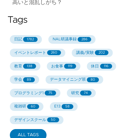
高いと混乱しがち？
Tags
日記
NAL研議事録
1782
286
イベントレポート
講義/実験
260
202
教育
お食事
休日
138
119
116
学会
データマイニング班
89
80
プログラミング1
研究
75
74
複雑研
E13
60
58
デザインスクール
50
ALL TAGS