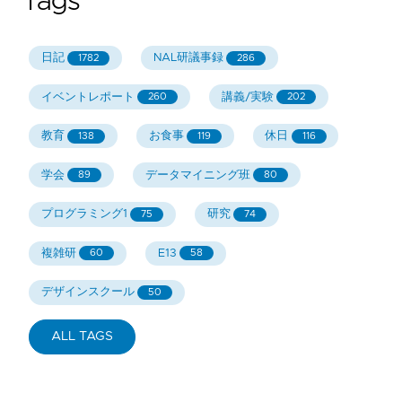
Tags
日記
NAL研議事録
1782
286
イベントレポート
講義/実験
260
202
教育
お食事
休日
138
119
116
学会
データマイニング班
89
80
プログラミング1
研究
75
74
複雑研
E13
60
58
デザインスクール
50
ALL TAGS