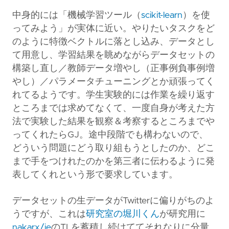
中身的には「機械学習ツール（
scikit-learn
）を使
ってみよう」が実体に近い。やりたいタスクをど
のように特徴ベクトルに落とし込み、データとし
て用意し、学習結果を眺めながらデータセットの
構築し直し／教師データ増やし（正事例負事例増
やし）／パラメータチューニングとか頑張ってく
れてるようです。学生実験的には作業を繰り返す
ところまでは求めてなくて、一度自身が考えた方
法で実験した結果を観察＆考察するところまでや
ってくれたらGJ。途中段階でも構わないので、
どういう問題にどう取り組もうとしたのか、どこ
まで手をつけれたのかを第三者に伝わるように発
表してくれという形で要求しています。
データセットの生データがTwitterに偏りがちのよ
うですが、これは
研究室の堀川くん
が研究用に
nakarx/ie
のTLを蓄積し続けててそれなりに分量