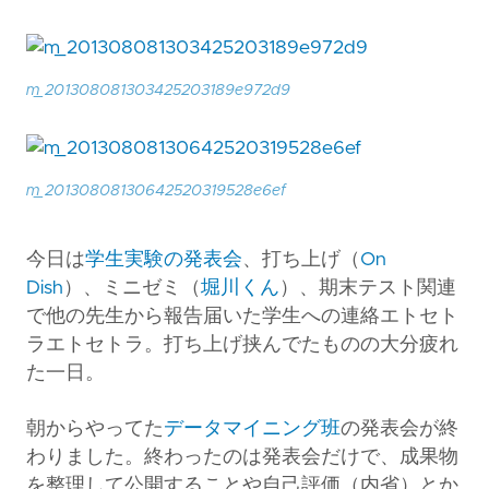
m_201308081303425203189e972d9
m_20130808130642520319528e6ef
今日は
学生実験の発表会
、打ち上げ（
On
Dish
）、ミニゼミ（
堀川くん
）、期末テスト関連
で他の先生から報告届いた学生への連絡エトセト
ラエトセトラ。打ち上げ挟んでたものの大分疲れ
た一日。
朝からやってた
データマイニング班
の発表会が終
わりました。終わったのは発表会だけで、成果物
を整理して公開することや自己評価（内省）とか