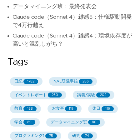
データマイニング班：最終発表会
Claude code（Sonnet 4）雑感5：仕様駆動開発
で4万行越え
Claude code（Sonnet 4）雑感4：環境依存度が
高いと混乱しがち？
Tags
日記
NAL研議事録
1782
286
イベントレポート
講義/実験
260
202
教育
お食事
休日
138
119
116
学会
データマイニング班
89
80
プログラミング1
研究
75
74