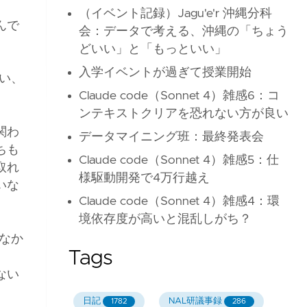
（イベント記録）Jagu'e'r 沖縄分科
んで
会：データで考える、沖縄の「ちょう
どいい」と「もっといい」
入学イベントが過ぎて授業開始
い、
Claude code（Sonnet 4）雑感6：コ
ンテキストクリアを恐れない方が良い
関わ
データマイニング班：最終発表会
ちも
Claude code（Sonnet 4）雑感5：仕
取れ
様駆動開発で4万行越え
いな
Claude code（Sonnet 4）雑感4：環
境依存度が高いと混乱しがち？
なか
Tags
、
ない
日記
NAL研議事録
1782
286