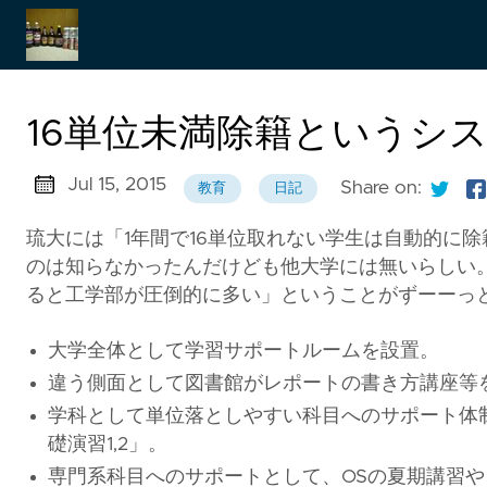
Japanese
16単位未満除籍というシステム
Jul 15, 2015
Share on:
教育
日記
琉大には「1年間で16単位取れない学生は自動的に
のは知らなかったんだけども他大学には無いらしい
ると工学部が圧倒的に多い
」ということがずーーっ
大学全体として学習サポートルームを設置。
違う側面として図書館がレポートの書き方講座等
学科として単位落としやすい科目へのサポート体
礎演習1,2」。
専門系科目へのサポートとして、OSの夏期講習