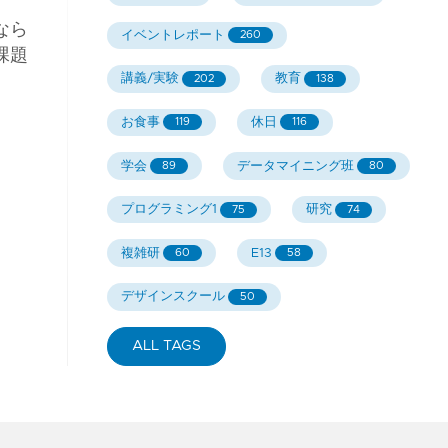
なら
イベントレポート
260
課題
講義/実験
教育
202
138
お食事
休日
119
116
学会
データマイニング班
89
80
プログラミング1
研究
75
74
複雑研
E13
60
58
デザインスクール
50
ALL TAGS