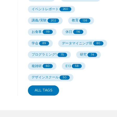
イベントレポート
260
講義/実験
教育
202
138
お食事
休日
119
116
学会
データマイニング班
89
80
プログラミング1
研究
75
74
複雑研
E13
60
58
デザインスクール
50
ALL TAGS