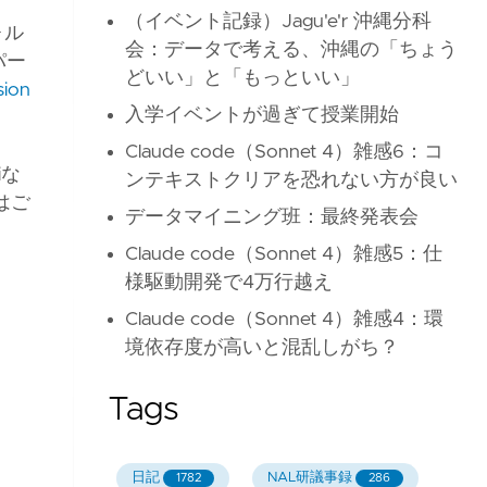
（イベント記録）Jagu'e'r 沖縄分科
ォル
会：データで考える、沖縄の「ちょう
パー
どいい」と「もっといい」
sion
入学イベントが過ぎて授業開始
Claude code（Sonnet 4）雑感6：コ
iな
ンテキストクリアを恐れない方が良い
はご
データマイニング班：最終発表会
Claude code（Sonnet 4）雑感5：仕
様駆動開発で4万行越え
Claude code（Sonnet 4）雑感4：環
境依存度が高いと混乱しがち？
Tags
日記
NAL研議事録
1782
286