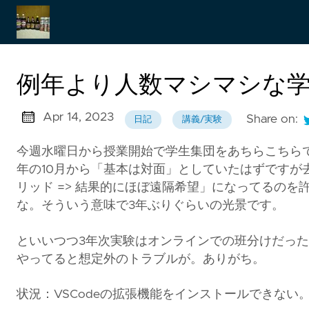
Japanese
例年より人数マシマシな
Apr 14, 2023
Share on:
日記
講義/実験
今週水曜日から授業開始で学生集団をあちらこちら
年の10月から「基本は対面」としていたはずですが
リッド => 結果的にほぼ遠隔希望」になってるの
な。そういう意味で3年ぶりぐらいの光景です。
といいつつ3年次実験はオンラインでの班分けだっ
やってると想定外のトラブルが。ありがち。
状況：VSCodeの拡張機能をインストールできない