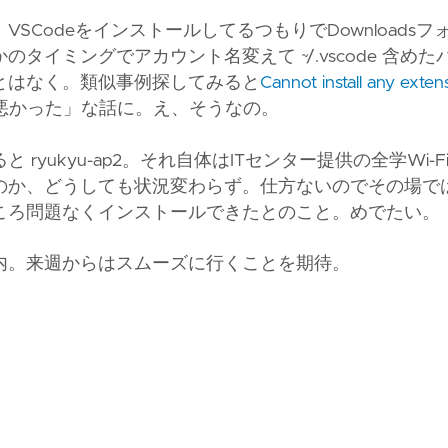
CodeをインストールしてるつもりでDownloadsフ
イミングでアカウント名変えて ~/.vscode 含めた
とはなく。類似事例探してみると
Cannot install any exten
悪かった」な話に。え、そうなの。
ukyu-ap2。それ自体はITセンター提供の全学Wi-F
のか、どうしても状況変わらず。仕方ないのでその場で
ころ問題なくインストールできたとのこと。めでたい。
内。来週からはスムーズに行くことを期待。