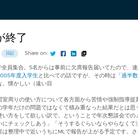
が終了
Share on:
日記
で全員集合。5名からは事前に欠席報告届いてたので、連
005年度入学生
と比べての話ですが、その時は「
過半数
な。懐かしい（遠い目
習室周りの使い方について各方面から苦情や強制指導提
の学年だけの問題ではなくて積み重なった結果だとは思
使い方をして欲しい訳で。ということで年次懇談会での
いにチェックしあう」「そうするぐらいならやらなくて
案は整理中で近いうちにMLで報告が上がる予定です。さ