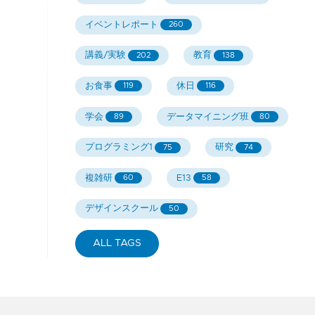
イベントレポート
260
講義/実験
教育
202
138
お食事
休日
119
116
学会
データマイニング班
89
80
プログラミング1
研究
75
74
複雑研
E13
60
58
デザインスクール
50
ALL TAGS