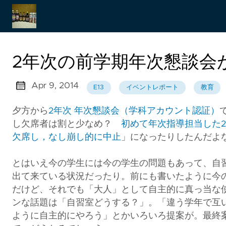
Japanese
2年次の前学期年次懇談会
Apr 9, 2014
E13
イベントレポート
教育
夕方から
2年次 年次懇談会（学科アカウント認証）
し欠席者は割と少なめ？
初めて年次指導担当した2
欠席し，なし崩し的に中止
」になったりしたんだよ
とはいえ今の学生には今の学生の問題もあって、自
出て来ている状況だったり。前にも書いたように今
だけど、それでも「大人」として自主的に真っ当な
ンな話題は「自習室どうする？」。「違う学年で互
ように自主的にやろう」とかいろいろ提案が。最終