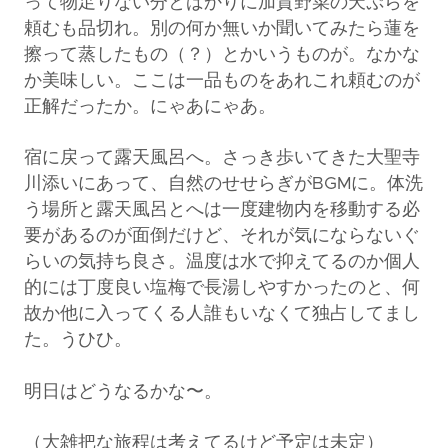
って物足りない分とばかりに加賀野菜の天ぷらを
頼むも品切れ。別の何か無いか聞いてみたら蓮を
擦って蒸したもの（？）とかいうものが。なかな
か美味しい。ここは一品ものをあれこれ頼むのが
正解だったか。にゃあにゃあ。
宿に戻って露天風呂へ。さっき歩いてきた大聖寺
川添いにあって、自然のせせらぎがBGMに。体洗
う場所と露天風呂とへは一度建物内を移動する必
要があるのが面倒だけど、それが気にならないぐ
らいの気持ち良さ。温度は水で抑えてるのか個人
的には丁度良い塩梅で長湯しやすかったのと、何
故か他に入ってくる人誰もいなくて独占してまし
た。うひひ。
明日はどうなるかな〜。
（大雑把な旅程は考えてるけど予定は未定）