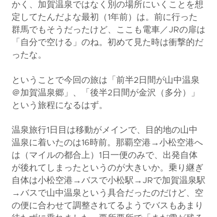
かく、加賀温泉ではなく別の場所にいくことを想
定してたんだよな最初（1年前）は。前に行った
群馬でもそうだったけど、ここも電車／JRの扉は
「自分で空ける」のね。初めて見た時は衝撃的だ
ったな。
ということで今回の旅は「前半2日間が山中温泉
＠加賀温泉郷」、「後半2日間が金沢（多分）」
という旅程になるはず。
温泉旅行1日目は移動がメインで、目的地の山中
温泉に着いたのは16時前。那覇空港→小松空港へ
は（マイルの都合上）1日一便のみで、出発自体
が後れてしまったというのが大きいか。乗り継ぎ
自体は小松空港→バスで小松駅→JRで加賀温泉駅
→バスで山中温泉という具合だったのだけど、空
の便に合わせて調整されてるようでバスもあまり