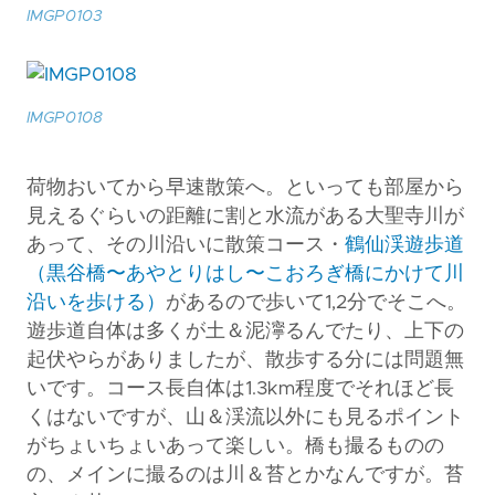
IMGP0103
IMGP0108
荷物おいてから早速散策へ。といっても部屋から
見えるぐらいの距離に割と水流がある大聖寺川が
あって、その川沿いに散策コース・
鶴仙渓遊歩道
（黒谷橋〜あやとりはし〜こおろぎ橋にかけて川
沿いを歩ける）
があるので歩いて1,2分でそこへ。
遊歩道自体は多くが土＆泥濘るんでたり、上下の
起伏やらがありましたが、散歩する分には問題無
いです。コース長自体は1.3km程度でそれほど長
くはないですが、山＆渓流以外にも見るポイント
がちょいちょいあって楽しい。橋も撮るものの
の、メインに撮るのは川＆苔とかなんですが。苔