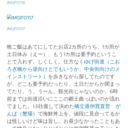
IMGP0116
IMGP0117
晩ご飯はあてにしてたお店2カ所のうち、1カ所が
土日休み（えー）、もう1カ所は要予約というこ
とで入れず。しくしく。仕方なく
ゆげ街道（こお
ろぎ橋から逆向けとでもいうか、中央街向けのメ
インストリート）
を歩きながら探してたのです
が、どこも要予約だったり、土日だからか閉まっ
てたり。う、うーん、観光街じゃないのか。6時
前までは街道沿いにここの郷土曲っぽいのが流れ
てました。1.5往復して決めた
橋立港仲買直営 が
んば（蟹場）
で海鮮丼上を。値段に見合ってるか
は怪しいけど味は旨し。お昼少なかったこともあ