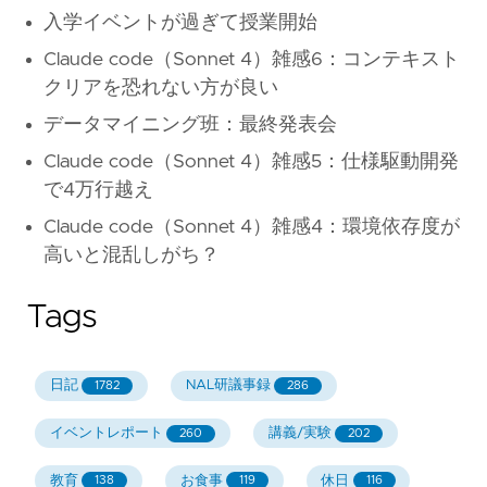
入学イベントが過ぎて授業開始
Claude code（Sonnet 4）雑感6：コンテキスト
クリアを恐れない方が良い
データマイニング班：最終発表会
Claude code（Sonnet 4）雑感5：仕様駆動開発
で4万行越え
Claude code（Sonnet 4）雑感4：環境依存度が
高いと混乱しがち？
Tags
日記
NAL研議事録
1782
286
イベントレポート
講義/実験
260
202
教育
お食事
休日
138
119
116