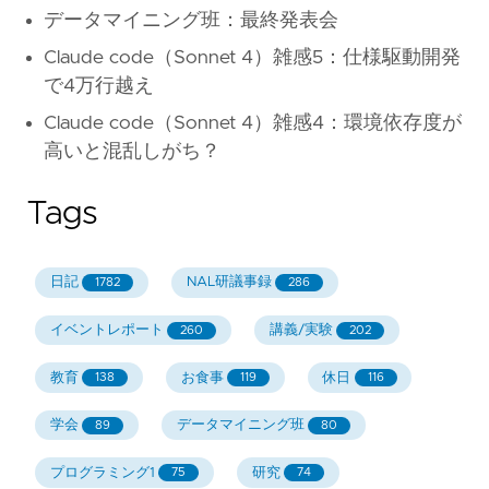
データマイニング班：最終発表会
Claude code（Sonnet 4）雑感5：仕様駆動開発
で4万行越え
Claude code（Sonnet 4）雑感4：環境依存度が
高いと混乱しがち？
Tags
日記
NAL研議事録
1782
286
イベントレポート
講義/実験
260
202
教育
お食事
休日
138
119
116
学会
データマイニング班
89
80
プログラミング1
研究
75
74