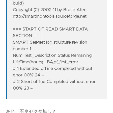
build)
Copyright (C) 2002-11 by Bruce Allen,
http://smartmontools.sourceforge.net
=== START OF READ SMART DATA
SECTION ===
SMART Self-test log structure revision
number 1
Num Test_Description Status Remaining
LifeTime(hours) LBA_of_first_error
# 1 Extended offline Completed without
error 00% 24 –
# 2 Short offline Completed without error
00% 23 –
あれ、不良セクタ無し？