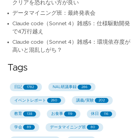
クリアを恐れない方が良い
データマイニング班：最終発表会
Claude code（Sonnet 4）雑感5：仕様駆動開発
で4万行越え
Claude code（Sonnet 4）雑感4：環境依存度が
高いと混乱しがち？
Tags
日記
NAL研議事録
1782
286
イベントレポート
講義/実験
260
202
教育
お食事
休日
138
119
116
学会
データマイニング班
89
80