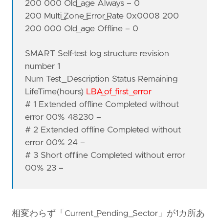
200 000 Old_age Always – 0
200 Multi_Zone_Error_Rate 0x0008 200
200 000 Old_age Offline – 0
SMART Self-test log structure revision
number 1
Num Test_Description Status Remaining
LifeTime(hours)
LBA_of_first_error
# 1 Extended offline Completed without
error 00% 48230 –
# 2 Extended offline Completed without
error 00% 24 –
# 3 Short offline Completed without error
00% 23 –
相変わらず「Current_Pending_Sector」が1カ所あ