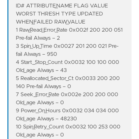
ID# ATTRIBUTE_NAME FLAG VALUE
WORST THRESH TYPE UPDATED
WHEN_FAILED RAW_VALUE
1 Raw_Read_Error_Rate 0x002f 200 200 051
Pre-fail Always – 2
3 Spin_Up_Time 0x0027 201 200 021 Pre-
fail Always – 950
4 Start_Stop_Count 0x0032 100 100 000
Old_age Always – 43
5 Reallocated_Sector_Ct 0x0033 200 200
140 Pre-fail Always – 0
7 Seek_Error_Rate 0x002e 200 200 000
Old_age Always – 0
9 Power_On_Hours 0x0032 034 034 000
Old_age Always – 48230
10 Spin_Retry_Count 0x0032 100 253 000
Old_age Always – 0