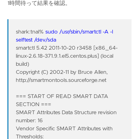
1時間待って結果を確認。
shark:tnal%
sudo /usr/sbin/smartctl -A -l
selftest /dev/sda
smartctl 5.42 2011-10-20 r3458 [x86_64-
linux-2.6.18-371.9.1.el5.centos.plus] (local
build)
Copyright (C) 2002-11 by Bruce Allen,
http://smartmontools.sourceforge.net
=== START OF READ SMART DATA
SECTION ===
SMART Attributes Data Structure revision
number: 16
Vendor Specific SMART Attributes with
Thresholds: