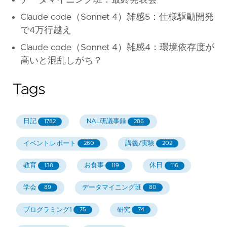
Claude code（Sonnet 4）雑感5：仕様駆動開発
で4万行越え
Claude code（Sonnet 4）雑感4：環境依存度が
高いと混乱しがち？
Tags
日記
NAL研議事録
1782
286
イベントレポート
講義/実験
260
202
教育
お食事
休日
138
119
116
学会
データマイニング班
89
80
プログラミング1
研究
75
74