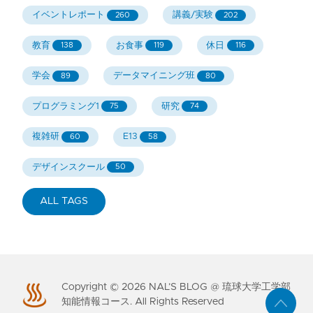
イベントレポート
講義/実験
260
202
教育
お食事
休日
138
119
116
学会
データマイニング班
89
80
プログラミング1
研究
75
74
複雑研
E13
60
58
デザインスクール
50
ALL TAGS
Copyright ©
2026
NAL’S BLOG @ 琉球大学工学部
知能情報コース. All Rights Reserved