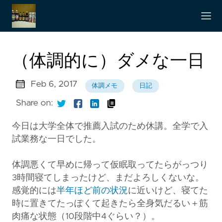
（体調的に）ダメな一日
Feb 6, 2017
体調メモ
日記
Share on:
今日は大学全体で推薦入試のため休講。全学で入
試業務な一日でした。
体調悪くて早めに帰って仮眠取ってたらがっつり
3時間寝てしまったけど、まだよろしくないな。
感覚的には
半年ほど前の状況
に近いけど、寝てた
時に置きてたっぽくて起きたら全身気だるい＋筋
肉痛な状態（10段階中4ぐらい？）。