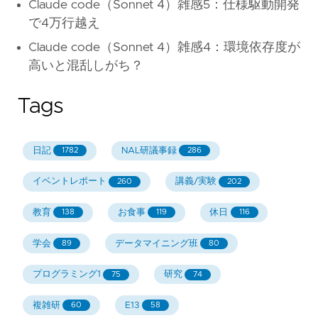
Claude code（Sonnet 4）雑感5：仕様駆動開発
で4万行越え
Claude code（Sonnet 4）雑感4：環境依存度が
高いと混乱しがち？
Tags
日記
NAL研議事録
1782
286
イベントレポート
講義/実験
260
202
教育
お食事
休日
138
119
116
学会
データマイニング班
89
80
プログラミング1
研究
75
74
複雑研
E13
60
58