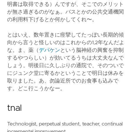
明書は取得できる）んですが、そこでのメリット
が無さ過ぎるのがなぁ。バスとかの公共交通機関
の利用料下げるとか何かしてくれ〜。
とはいえ、数年置きに痙攣してたっぽい長期的傾
向から言うと怪しいのはこれからの1,2年なんだよ
な。ま、薬（
デパケン
という脳神経の興奮を抑制
するやつらしい）が効いてるうちは大丈夫なんで
しょう。明後日に久しぶりの通院で、そのついで
にジュンク堂に寄るかということで明日は休みを
取りました。あ、勿論近所でのお食事も込みで
す。どこ行こうかなー。
tnal
Technologist, perpetual student, teacher, continual
incremental improvement.