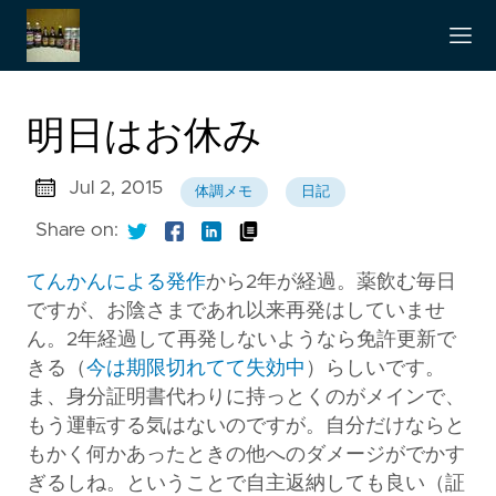
明日はお休み
Jul 2, 2015
体調メモ
日記
Share on:
てんかんによる発作
から2年が経過。薬飲む毎日
ですが、お陰さまであれ以来再発はしていませ
ん。2年経過して再発しないようなら免許更新で
きる（
今は期限切れてて失効中
）らしいです。
ま、身分証明書代わりに持っとくのがメインで、
もう運転する気はないのですが。自分だけならと
もかく何かあったときの他へのダメージがでかす
ぎるしね。ということで自主返納しても良い（証