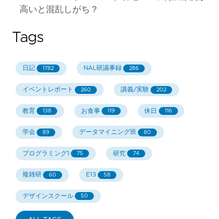
高いと混乱しがち？
Tags
日記
NAL研議事録
1782
286
イベントレポート
講義/実験
260
202
教育
お食事
休日
138
119
116
学会
データマイニング班
89
80
プログラミング1
研究
75
74
複雑研
E13
60
58
デザインスクール
50