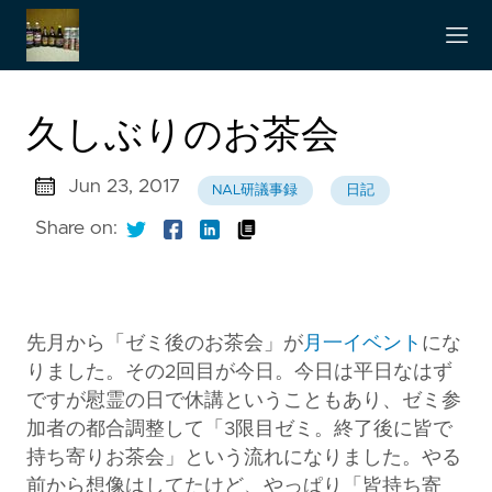
久しぶりのお茶会
Jun 23, 2017
NAL研議事録
日記
Share on:
先月から「ゼミ後のお茶会」が
月一イベント
にな
りました。その2回目が今日。今日は平日なはず
ですが慰霊の日で休講ということもあり、ゼミ参
加者の都合調整して「3限目ゼミ。終了後に皆で
持ち寄りお茶会」という流れになりました。やる
前から想像はしてたけど、やっぱり「皆持ち寄