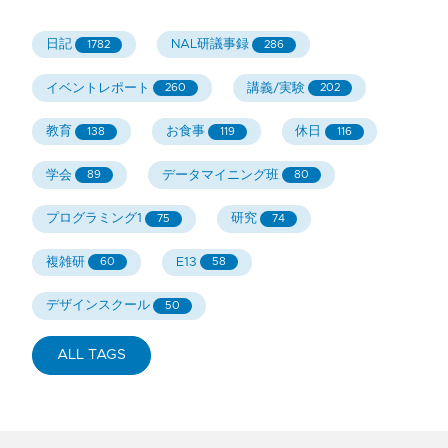
日記
NAL研議事録
1782
286
イベントレポート
講義/実験
260
202
教育
お食事
休日
138
119
116
学会
データマイニング班
89
80
プログラミング1
研究
75
74
複雑研
E13
60
58
デザインスクール
50
ALL TAGS