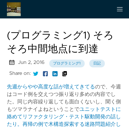
(プログラミング1) そろ
そろ中間地点に到達
Jun 2, 2016
プログラミング1
日記
Share on:
先週からやや高度な話が増えてきてる
ので、今週
はコード例を交えつつ振り返り多めの内容でし
た。同じ内容繰り返しても面白くないし、聞く側
もツマラナイよねということで
ユニットテストに
絡めてリファクタリング・テスト駆動開発の話し
たり。再帰の例で木構造探索する迷路問題紹介し