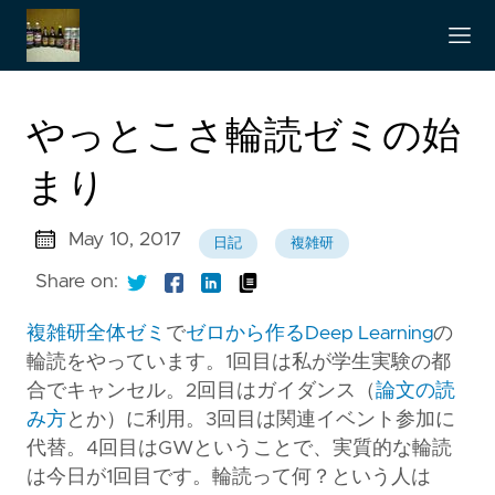
やっとこさ輪読ゼミの始
まり
May 10, 2017
日記
複雑研
Share on:
複雑研全体ゼミ
で
ゼロから作るDeep Learning
の
輪読をやっています。1回目は私が学生実験の都
合でキャンセル。2回目はガイダンス（
論文の読
み方
とか）に利用。3回目は関連イベント参加に
代替。4回目はGWということで、実質的な輪読
は今日が1回目です。輪読って何？という人は