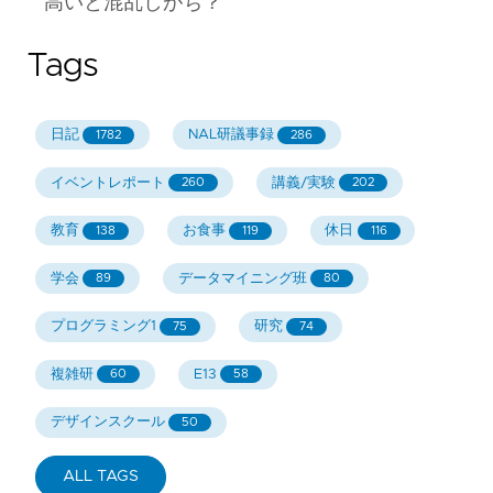
高いと混乱しがち？
Tags
日記
NAL研議事録
1782
286
イベントレポート
講義/実験
260
202
教育
お食事
休日
138
119
116
学会
データマイニング班
89
80
プログラミング1
研究
75
74
複雑研
E13
60
58
デザインスクール
50
ALL TAGS