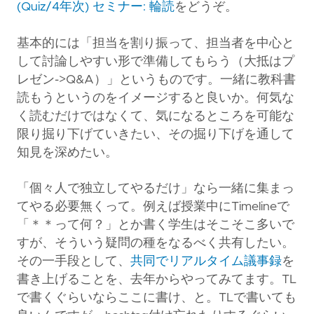
(Quiz/4年次) セミナー: 輪読
をどうぞ。
基本的には「担当を割り振って、担当者を中心と
して討論しやすい形で準備してもらう（大抵はプ
レゼン->Q&A）」というものです。一緒に教科書
読もうというのをイメージすると良いか。何気な
く読むだけではなくて、気になるところを可能な
限り掘り下げていきたい、その掘り下げを通して
知見を深めたい。
「個々人で独立してやるだけ」なら一緒に集まっ
てやる必要無くって。例えば授業中にTimelineで
「＊＊って何？」とか書く学生はそこそこ多いで
すが、そういう疑問の種をなるべく共有したい。
その一手段として、
共同でリアルタイム議事録
を
書き上げることを、去年からやってみてます。TL
で書くぐらいならここに書け、と。TLで書いても