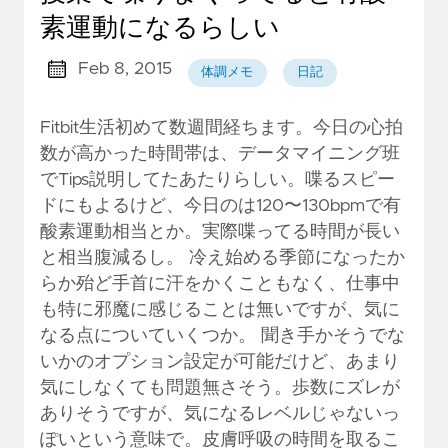
素運動になるらしい
Feb 8, 2015
体調メモ
日記
Fitbit生活初めて数週間経ちます。今日の心拍
数が高かった時間帯は、データマイニング班
でTips説明してたあたりらしい。喋るスピー
ドにもよるけど、今日のは120〜130bpmで有
酸素運動相当とか。実際喋ってる時間が長い
と相当腹減るし。 冷え始める季節になったか
らか殆ど手首に汗をかくこともなく、仕事中
も特に邪魔に感じることは無いですが、気に
なる点についていくつか。 聞き手かそうでな
いかのオプション設定が可能だけど、あまり
気にしなくても問題無さそう。歩数にズレが
ありそうですが、気になるレベルじゃないっ
ぽいという意味で。皮膚呼吸の時間を取るこ