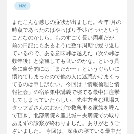
日記
またこんな感じの症状が出ました。今年1月の
時点であったのはやっぱり予兆だったという
ことなのかしら。ものすごく長い周期だが。
前の日記にもあるように数年周期で繰り返し
ているので、ある意味峠は越えた（次の峠は
数年後）と楽観しても良いのかな。という具
合に自分的には「またか〜」というぐらいに
慣れてしまったので他の人に迷惑かけまくっ
てるのは申し訳ない。今回は「情報倫理と情
報社会」の宿泊集中講義で寝てる最中に痙攣
してしまっていたらしい。先生方含む現場ス
タッフ皆さんのおかげで救急車＆家族を呼ん
で頂き、北部病院＆豊見城中央病院での取り
あえずの診察が終わりました。ありがとうご
ざいました。 今回は、深夜の寝ている最中だ