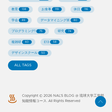
教育
お食事
休日
138
119
116
学会
データマイニング班
89
80
プログラミング1
研究
75
74
複雑研
E13
60
58
デザインスクール
50
ALL TAGS
Copyright ©
2026
NAL’S BLOG @ 琉球大学工学部
知能情報コース. All Rights Reserved