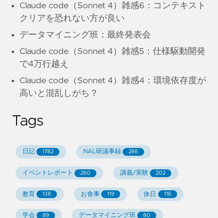
Claude code（Sonnet 4）雑感6：コンテキスト
クリアを恐れない方が良い
データマイニング班：最終発表会
Claude code（Sonnet 4）雑感5：仕様駆動開発
で4万行越え
Claude code（Sonnet 4）雑感4：環境依存度が
高いと混乱しがち？
Tags
日記
NAL研議事録
1782
286
イベントレポート
講義/実験
260
202
教育
お食事
休日
138
119
116
学会
データマイニング班
89
80