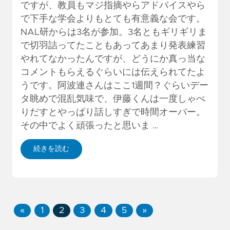
ですが、教員もマジ指摘やらアドバイスやら
で下手な学会よりもとても有意義な会です。
NAL研からは3名が参加。3名ともギリギリま
で切羽詰ってたこともあってあまり発表練習
やれてなかったんですが、どうにか真っ当な
コメントもらえるぐらいには伝えられてたよ
うです。阿波連さんはここ1週間？ぐらいデー
タ眺めで混乱気味で、伊藤くんは一度しゃべ
りだすとやっぱり話しすぎで時間オーバー。
その中でよく頑張ったと思いま …
続きを読む
«
1
2
3
4
5
»