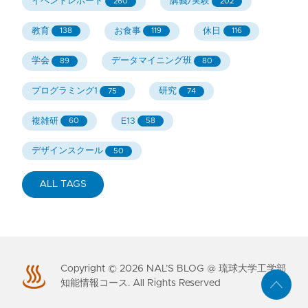
イベントレポート
講義/実験
260
202
教育
お食事
休日
138
119
116
学会
データマイニング班
89
80
プログラミング1
研究
75
74
複雑研
E13
60
58
デザインスクール
50
ALL TAGS
Copyright ©
2026
NAL’S BLOG @ 琉球大学工学部
知能情報コース. All Rights Reserved